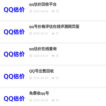
qq估价回收平台
18
2026-08-08
qq号价格评估在线评测网页版
37
2026-08-07
qq估价在线查询
25
2026-08-07
QQ号出售回收
41
2026-08-06
免费收qq号
14
2026-08-06