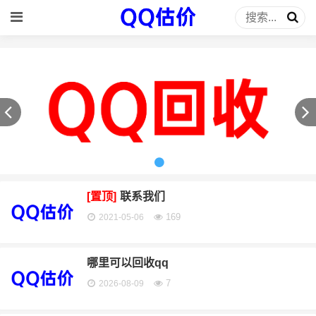
[置顶]
联系我们
169
2021-05-06
哪里可以回收qq
7
2026-08-09