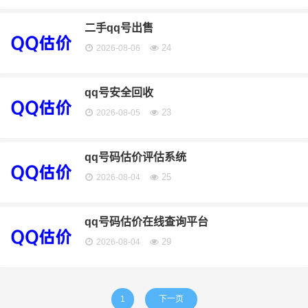
二手qq号出售
24
2026-08-06
qq号安全回收
23
2026-08-05
qq号码估价评估系统
25
2026-08-04
qq号码估价在线查询平台
29
2026-08-04
1
下一页