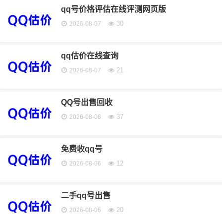
qq号价格评估在线评测网页版
30
2026-08-07
qq估价在线查询
21
2026-08-07
QQ号出售回收
37
2026-08-06
免费收qq号
12
2026-08-06
二手qq号出售
20
2026-08-06