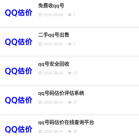
免费收qq号
7
2026-08-06
二手qq号出售
7
2026-08-06
qq号安全回收
13
2026-08-05
qq号码估价评估系统
17
2026-08-04
qq号码估价在线查询平台
18
2026-08-04