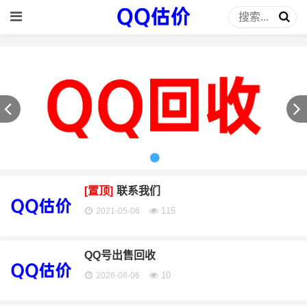
[置顶]
联系我们
115
2021-05-06
QQ号出售回收
10
2026-08-06