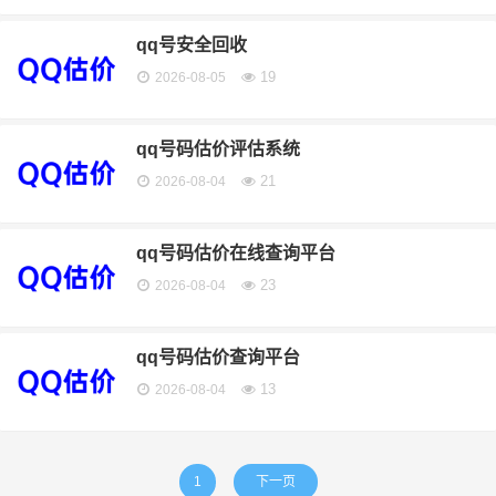
qq号安全回收
19
2026-08-05
qq号码估价评估系统
21
2026-08-04
qq号码估价在线查询平台
23
2026-08-04
qq号码估价查询平台
13
2026-08-04
1
下一页