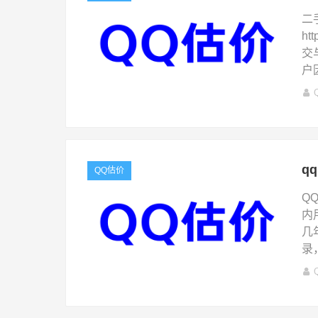
二
ht
交
户
q
QQ估价
Q
内
几
录