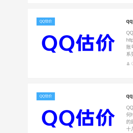
q
QQ估价
Q
ht
账
系
q
QQ估价
Q
何h
的
十