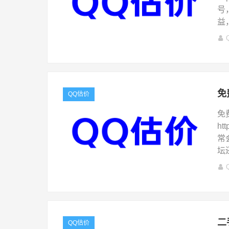
号
益
免
QQ估价
免
ht
常
坛
二
QQ估价