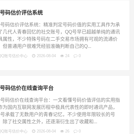
q号码估价评估系统
Q号码估价评估系统：精准判定号码价值的实用工具作为承
了几代人青春回忆的社交账号，QQ号早已超越单纯的通讯
具属性，不少特殊号码在二手交易市场拥有可观的流通价
。但普通用户很难凭经验准确判断自己的Q...
QQ账号估价中心
2026-08-04
24
0
q号码估价在线查询平台
Q号码估价在线查询平台：一文看懂号码价值评估的实用指
作为国内互联网发展历程中极具代表性的即时通讯产品，
Q号承载了无数用户的青春记忆，不少使用年限较长的号
，除了社交属性之外，还逐渐衍生出了收藏和...
QQ账号估价中心
2026-08-04
26
0