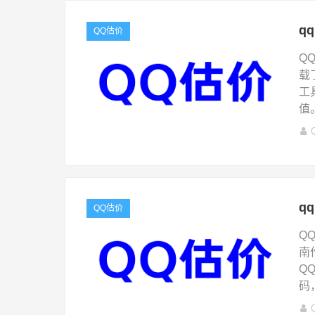
q
QQ估价
Q
载
工
值
q
QQ估价
Q
南
Q
码