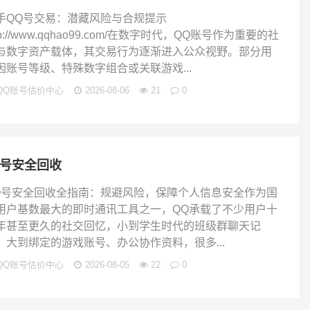
手QQ号交易：潜藏风险与合规提示
tp://www.qqhao99.com/在数字时代，QQ账号作为重要的社
与数字资产载体，其交易行为逐渐进入公众视野。部分用
因账号等级、特殊数字组合或关联游戏...
QQ账号估价中心
2026-08-06
21
0
q号安全回收
Q号安全回收全指南：规避风险，保障个人信息安全作为国
用户基数最大的即时通讯工具之一，QQ承载了不少用户十
年甚至更久的社交回忆，小到学生时代的班级群聊天记
，大到绑定的游戏账号、办公协作资料，很多...
QQ账号估价中心
2026-08-05
22
0