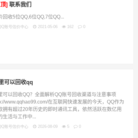
置顶]
联系我们
回收5位QQ,6位QQ,7位QQ...
QQ账号估价中心
2021-05-06
162
0
里可以回收qq
里可以回收QQ？全面解析QQ账号回收渠道与注意事项
tp://www.qqhao99.com/在互联网快速发展的今天，QQ作为
款拥有超过20年历史的即时通讯工具，依然活跃在数亿用
的生活与工作中...
QQ账号估价中心
2026-08-09
5
0