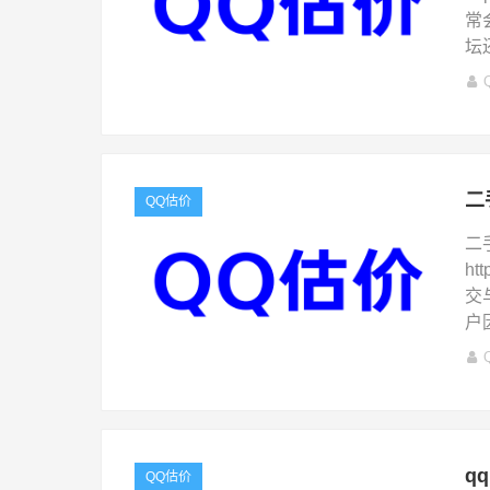
常
坛
二
QQ估价
二
ht
交
户
q
QQ估价