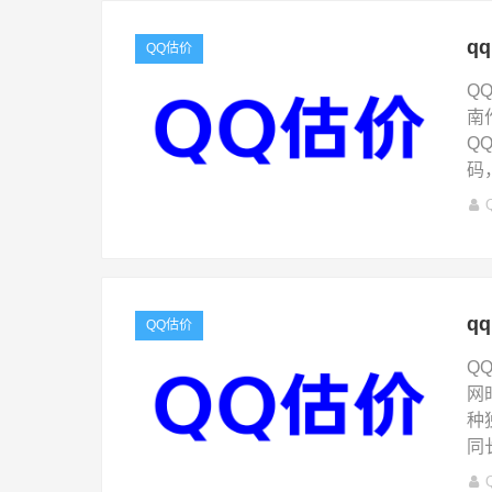
q
QQ估价
Q
南
Q
码
q
QQ估价
Q
网
种
同