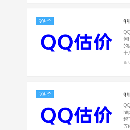
q
QQ估价
Q
何h
的
十
q
QQ估价
Q
ht
越
等