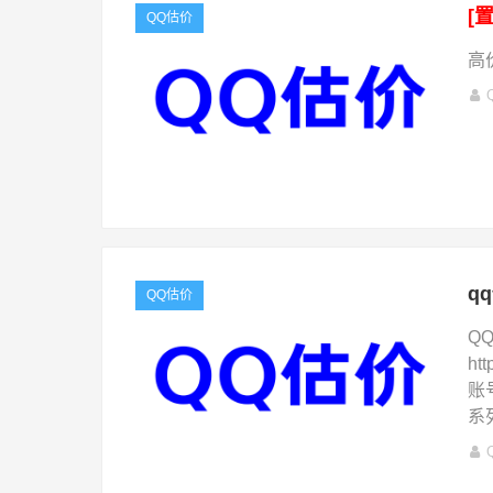
[
QQ估价
高价
q
QQ估价
Q
ht
账
系