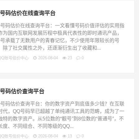
q号码估价在线查询平台
Q号码估价在线查询平台：一文看懂号码价值评估的实用指
作为国内互联网发展历程中极具代表性的即时通讯产品，
Q号承载了无数用户的青春记忆，不少使用年限较长的号
，除了社交属性之外，还逐渐衍生出了收藏和...
QQ账号估价中心
2026-08-04
23
0
q号码估价查询平台
Q号码估价查询平台：你的数字资产到底值多少钱？在互联
时代，QQ号码早已超越了单纯通讯工具的范畴，成为了一
独特的数字资产。从5位数的“靓号”到8位数的“普通号”，不
长度、不同组合、不同等级的QQ...
QQ账号估价中心
2026-08-04
13
0