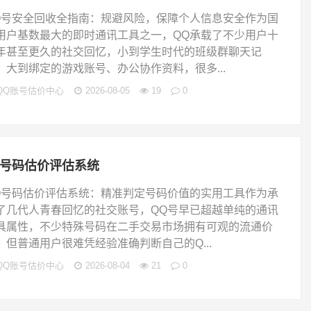
Q号安全回收全指南：规避风险，保障个人信息安全作为国
用户基数最大的即时通讯工具之一，QQ承载了不少用户十
年甚至更久的社交回忆，小到学生时代的班级群聊天记
，大到绑定的游戏账号、办公协作资料，很多...
QQ账号估价中心
2026-08-05
19
0
q号码估价评估系统
Q号码估价评估系统：精准判定号码价值的实用工具作为承
了几代人青春回忆的社交账号，QQ号早已超越单纯的通讯
具属性，不少特殊号码在二手交易市场拥有可观的流通价
。但普通用户很难凭经验准确判断自己的Q...
QQ账号估价中心
2026-08-04
21
0