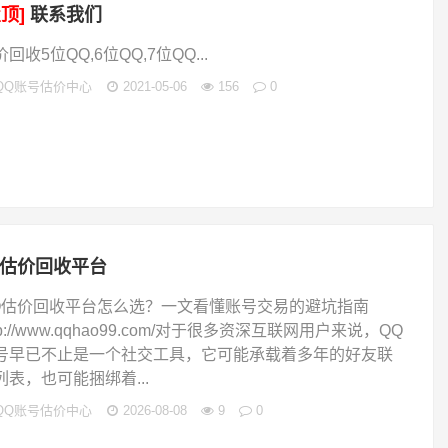
置顶]
联系我们
回收5位QQ,6位QQ,7位QQ...
QQ账号估价中心
2021-05-06
156
0
q估价回收平台
Q估价回收平台怎么选？一文看懂账号交易的避坑指南
tp://www.qqhao99.com/对于很多资深互联网用户来说，QQ
号早已不止是一个社交工具，它可能承载着多年的好友联
列表，也可能捆绑着...
QQ账号估价中心
2026-08-08
9
0