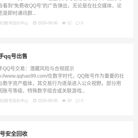
会看到“免费收QQ号”的广告弹出，无论是在社交媒体、论
还是即时通讯群...
QQ账号估价中心
2026-08-06
12
0
手qq号出售
手QQ号交易：潜藏风险与合规提示
tp://www.qqhao99.com/在数字时代，QQ账号作为重要的社
与数字资产载体，其交易行为逐渐进入公众视野。部分用
因账号等级、特殊数字组合或关联游戏...
QQ账号估价中心
2026-08-06
20
0
q号安全回收