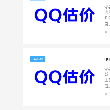
Q
内
几
录
q
QQ估价
Q
载
工
值