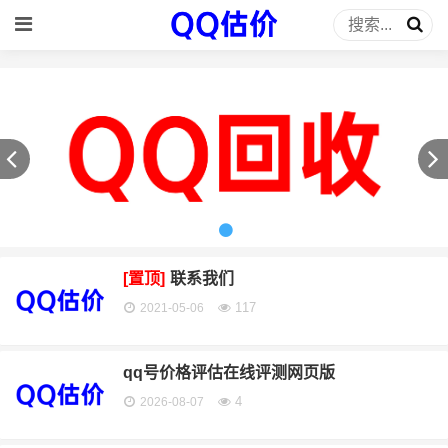
[置顶]
联系我们
117
2021-05-06
qq号价格评估在线评测网页版
4
2026-08-07