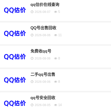
qq估价在线查询
5
2026-08-07
QQ号出售回收
11
2026-08-06
免费收qq号
8
2026-08-06
二手qq号出售
8
2026-08-06
qq号安全回收
14
2026-08-05