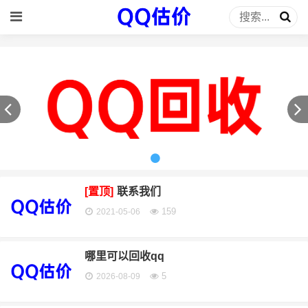
[置顶]
联系我们
159
2021-05-06
哪里可以回收qq
5
2026-08-09