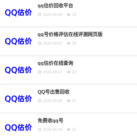
qq估价回收平台
13
2026-08-08
qq号价格评估在线评测网页版
34
2026-08-07
qq估价在线查询
22
2026-08-07
QQ号出售回收
37
2026-08-06
免费收qq号
12
2026-08-06